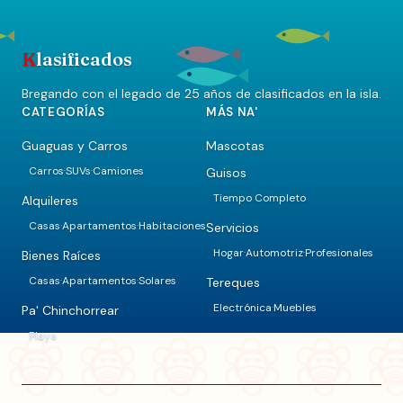
K
lasificados
Bregando con el legado de 25 años de clasificados en la isla.
CATEGORÍAS
MÁS NA'
Guaguas y Carros
Mascotas
Carros
SUVs
Camiones
Guisos
·
·
Tiempo Completo
Alquileres
Casas
Apartamentos
Habitaciones
Servicios
·
·
Hogar
Automotriz
Profesionales
·
·
Bienes Raíces
Casas
Apartamentos
Solares
Tereques
·
·
Electrónica
Muebles
·
Pa' Chinchorrear
Playa