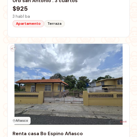
Urb san Antonio . 3 cuartos
$925
3 hab
1 ba
Apartamento
Terraza
Añasco
Renta casa Bo Espino Añasco