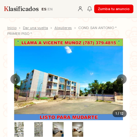
K
lasificados
Zumba tu anuncio
ES
|
EN
Inicio
>
Dar una vuelta
>
Alquileres
>
COND. SAN ANTONIO *
PRIMER PISO *
‹
›
1 / 12