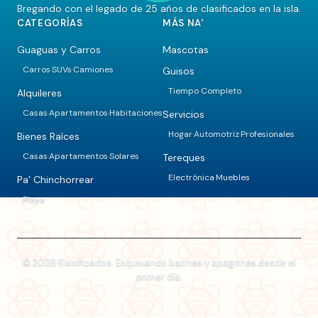
Bregando con el legado de 25 años de clasificados en la isla.
CATEGORÍAS
MÁS NA'
Guaguas y Carros
Mascotas
Carros
SUVs
Camiones
Guisos
·
·
Tiempo Completo
Alquileres
Casas
Apartamentos
Habitaciones
Servicios
·
·
Hogar
Automotriz
Profesionales
·
·
Bienes Raíces
Casas
Apartamentos
Solares
Tereques
·
·
Electrónica
Muebles
·
Pa' Chinchorrear
Playa
© 2026 Klasificados. Esquivando baches y apagones desde el
primer día.