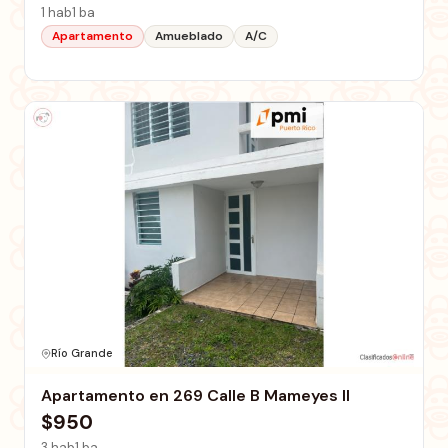
1 hab
1 ba
Apartamento
Amueblado
A/C
Río Grande
Apartamento en 269 Calle B Mameyes II
$950
3 hab
1 ba