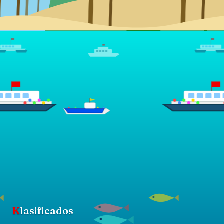
K
lasificados