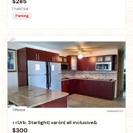
$285
1 hab
1 ba
Parking
Ponce
<<Urb. Starlight| varòn| all inclusive&
$300