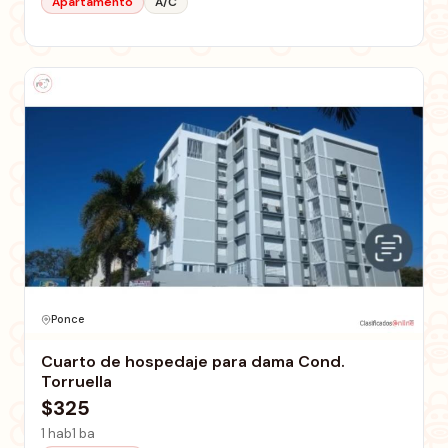
Apartamento
A/C
Ponce
Cuarto de hospedaje para dama Cond.
Torruella
$325
1 hab
1 ba