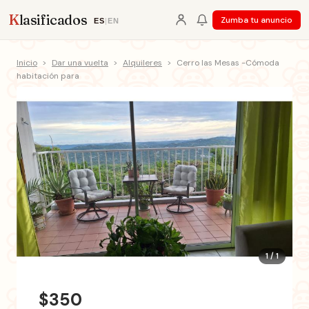
K
lasificados
Zumba tu anuncio
ES
|
EN
Inicio
>
Dar una vuelta
>
Alquileres
>
Cerro las Mesas -Cómoda
habitación para
1 / 1
$350