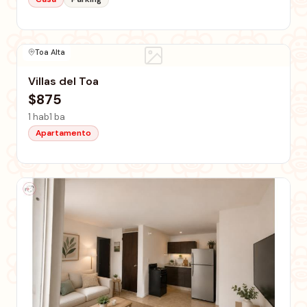
Toa Alta
Villas del Toa
$875
1 hab
1 ba
Apartamento