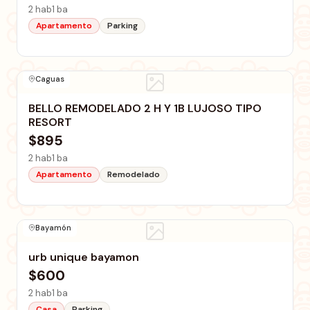
2 hab
1 ba
Apartamento
Parking
Caguas
BELLO REMODELADO 2 H Y 1B LUJOSO TIPO
RESORT
$895
2 hab
1 ba
Apartamento
Remodelado
Bayamón
urb unique bayamon
$600
2 hab
1 ba
Casa
Parking