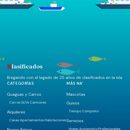
K
lasificados
Bregando con el legado de 25 años de clasificados en la isla.
CATEGORÍAS
MÁS NA'
Guaguas y Carros
Mascotas
Carros
SUVs
Camiones
Guisos
·
·
Tiempo Completo
Alquileres
Casas
Apartamentos
Habitaciones
Servicios
·
·
Hogar
Automotriz
Profesionales
·
·
Bienes Raíces