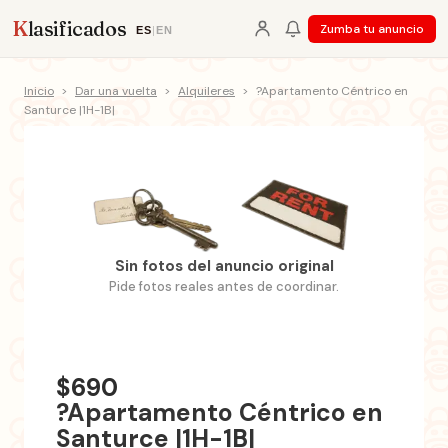
K
lasificados
Zumba tu anuncio
ES
|
EN
Inicio
>
Dar una vuelta
>
Alquileres
>
?Apartamento Céntrico en
Santurce |1H-1B|
Sin fotos del anuncio original
Pide fotos reales antes de coordinar.
$690
?Apartamento Céntrico en
Santurce |1H-1B|