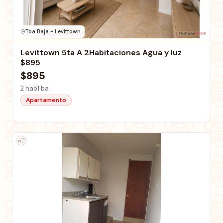
Toa Baja - Levittown
Levittown 5ta A 2Habitaciones Agua y luz
$895
$895
2 hab
1 ba
Apartamento