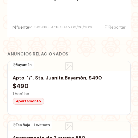
fuente
id: 1959316 · Actualizao: 05/26/2026
Reportar
ANUNCIOS RELACIONADOS
Bayamón
Apto. 1/1, Sta. Juanita,Bayamón, $490
$490
1 hab
1 ba
Apartamento
Toa Baja - Levittown
Apartamento de 2 cuarto 550