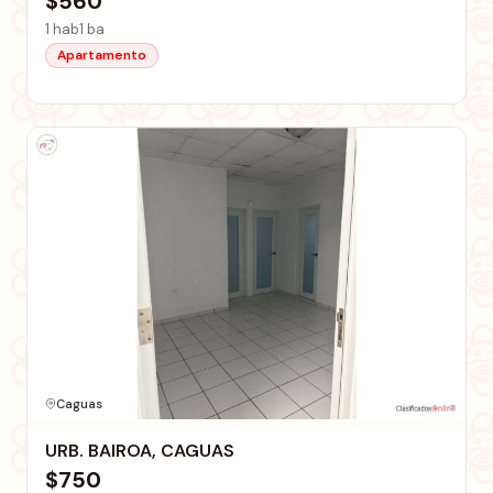
$560
1 hab
1 ba
Apartamento
Caguas
URB. BAIROA, CAGUAS
$750