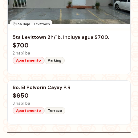
Toa Baja - Levittown
5ta Levittown 2h/1b, incluye agua $700.
$700
2 hab
1 ba
Apartamento
Parking
Cayey
Bo. El Polvorin Cayey P.R
$650
3 hab
1 ba
Apartamento
Terraza