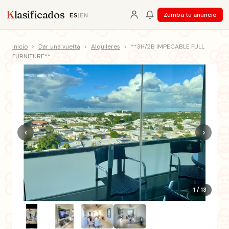
K
lasificados
Zumba tu anuncio
ES
|
EN
Inicio
>
Dar una vuelta
>
Alquileres
>
**3H/2B IMPECABLE FULL
FURNITURE**
‹
›
1 / 13