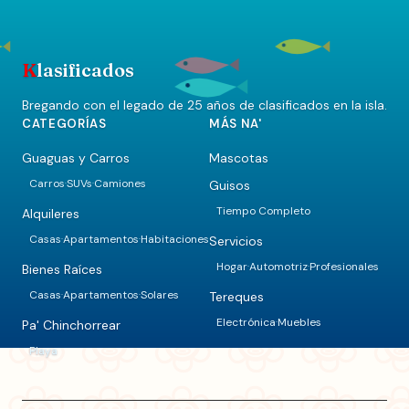
K
lasificados
Bregando con el legado de 25 años de clasificados en la isla.
CATEGORÍAS
MÁS NA'
Guaguas y Carros
Mascotas
Carros
SUVs
Camiones
Guisos
·
·
Tiempo Completo
Alquileres
Casas
Apartamentos
Habitaciones
Servicios
·
·
Hogar
Automotriz
Profesionales
·
·
Bienes Raíces
Casas
Apartamentos
Solares
Tereques
·
·
Electrónica
Muebles
·
Pa' Chinchorrear
Playa