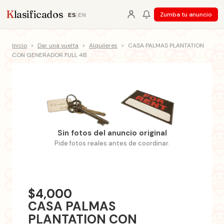
K
lasificados
Zumba tu anuncio
ES
|
EN
Inicio
>
Dar una vuelta
>
Alquileres
>
CASA PALMAS PLANTATION
CON GENERADOR FULL 4B
Sin fotos del anuncio original
Pide fotos reales antes de coordinar.
$4,000
CASA PALMAS
PLANTATION CON