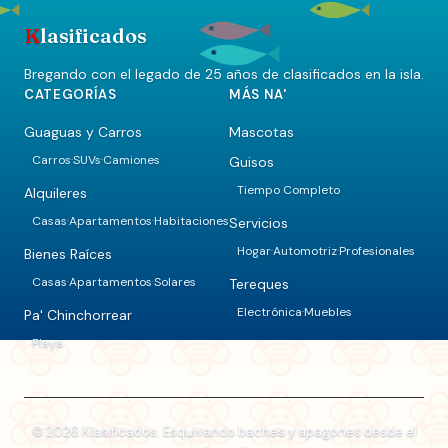
K
lasificados
Bregando con el legado de 25 años de clasificados en la isla.
CATEGORÍAS
MÁS NA'
Guaguas y Carros
Mascotas
Carros
SUVs
Camiones
Guisos
·
·
Tiempo Completo
Alquileres
Casas
Apartamentos
Habitaciones
Servicios
·
·
Hogar
Automotriz
Profesionales
·
·
Bienes Raíces
Casas
Apartamentos
Solares
Tereques
·
·
Electrónica
Muebles
·
Pa' Chinchorrear
Playa
© 2026 Klasificados. Esquivando baches y apagones desde el