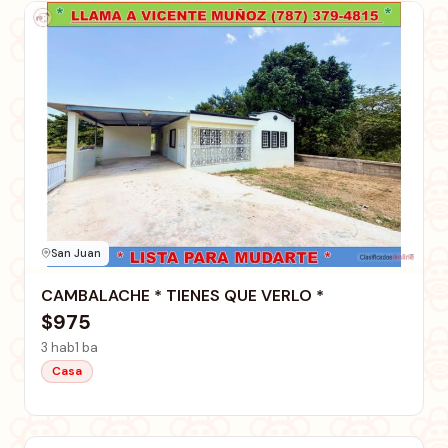
San Juan
CAMBALACHE * TIENES QUE VERLO *
$975
3 hab
1 ba
Casa
San Juan