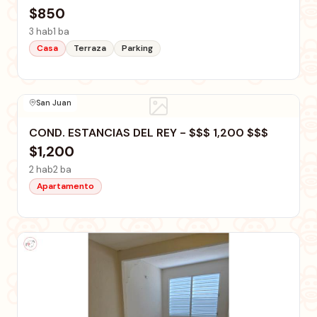
$850
3 hab
1 ba
Casa
Terraza
Parking
San Juan
COND. ESTANCIAS DEL REY - $$$ 1,200 $$$
$1,200
2 hab
2 ba
Apartamento