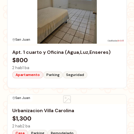
San Juan
Apt. 1 cuarto y Oficina (Agua,Luz,Enseres)
$800
2 hab
1 ba
Apartamento
Parking
Seguridad
San Juan
Urbanizacion Villa Carolina
$1,300
2 hab
2 ba
Casa
Parking
Remodelado