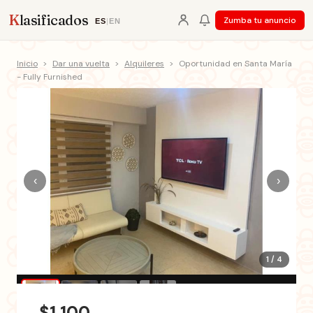
K
lasificados
Zumba tu anuncio
ES
|
EN
Inicio
>
Dar una vuelta
>
Alquileres
>
Oportunidad en Santa María
- Fully Furnished
‹
›
1 / 4
$1,100