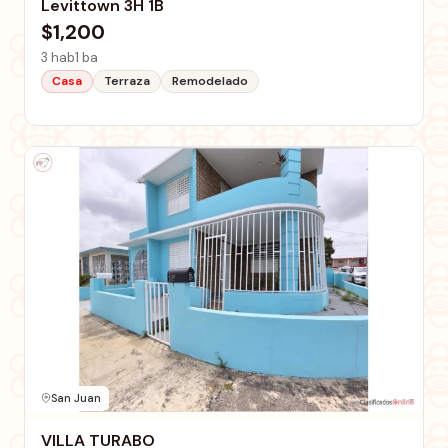
Levittown 3H 1B
$1,200
3 hab
1 ba
Casa
Terraza
Remodelado
San Juan
VILLA TURABO