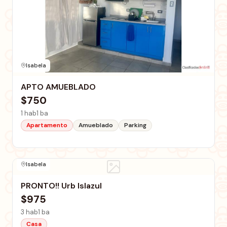
Isabela
APTO AMUEBLADO
$750
1 hab
1 ba
Apartamento
Amueblado
Parking
Isabela
PRONTO!! Urb Islazul
$975
3 hab
1 ba
Casa