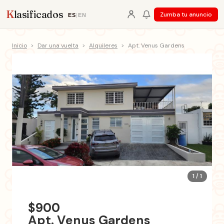
K
lasificados
Zumba tu anuncio
ES
|
EN
Inicio
>
Dar una vuelta
>
Alquileres
>
Apt. Venus Gardens
1 / 1
$900
Apt. Venus Gardens