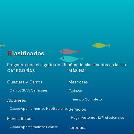
K
lasificados
Bregando con el legado de 25 años de clasificados en la isla.
CATEGORÍAS
MÁS NA'
Guaguas y Carros
Mascotas
Carros
SUVs
Camiones
Guisos
·
·
Tiempo Completo
Alquileres
Casas
Apartamentos
Habitaciones
Servicios
·
·
Hogar
Automotriz
Profesionales
·
·
Bienes Raíces
Casas
Apartamentos
Solares
Tereques
·
·