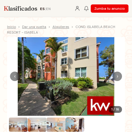
K
lasificados
Zumba tu anuncio
ES
|
EN
Inicio
>
Dar una vuelta
>
Alquileres
>
COND. ISLABELA BEACH
RESORT - ISABELA
‹
›
1 / 16