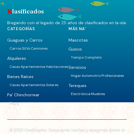
K
lasificados
Bregando con el legado de 25 años de clasificados en la isla.
CATEGORÍAS
MÁS NA'
Guaguas y Carros
Mascotas
Carros
SUVs
Camiones
Guisos
·
·
Tiempo Completo
Alquileres
Casas
Apartamentos
Habitaciones
Servicios
·
·
Hogar
Automotriz
Profesionales
·
·
Bienes Raíces
Casas
Apartamentos
Solares
Tereques
·
·
Electrónica
Muebles
·
Pa' Chinchorrear
Playa
© 2026 Klasificados. Esquivando baches y apagones desde el