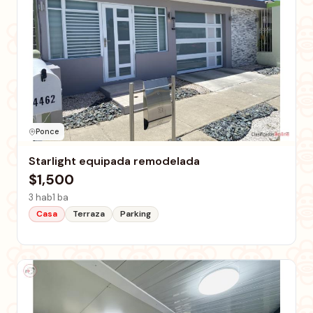
Ponce
Starlight equipada remodelada
$1,500
3 hab
1 ba
Casa
Terraza
Parking