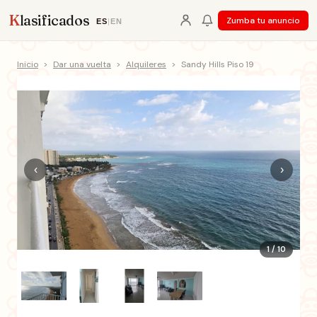
K
lasificados
Zumba tu anuncio
ES
|
EN
Inicio
>
Dar una vuelta
>
Alquileres
>
Sandy Hills Piso 19
‹
›
1 / 10
+5 fotos