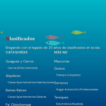
K
lasificados
Bregando con el legado de 25 años de clasificados en la isla.
CATEGORÍAS
MÁS NA'
Guaguas y Carros
Mascotas
Carros
SUVs
Camiones
Guisos
·
·
Tiempo Completo
Alquileres
Casas
Apartamentos
Habitaciones
Servicios
·
·
Hogar
Automotriz
Profesionales
·
·
Bienes Raíces
Casas
Apartamentos
Solares
Tereques
·
·
Electrónica
Muebles
·
Pa' Chinchorrear