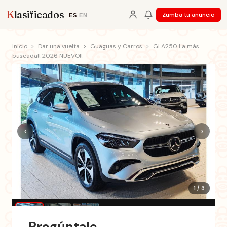
K
lasificados
Zumba tu anuncio
ES
|
EN
Inicio
>
Dar una vuelta
>
Guaguas y Carros
>
GLA250 La más
buscada!! 2026 NUEVO!!
‹
›
1 / 3
Pregúntale