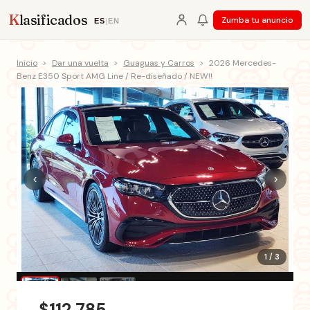
K
lasificados
Zumba tu anuncio
ES
|
EN
Inicio
>
Dar una vuelta
>
Guaguas y Carros
>
2026 Mercedes-
Benz E350 Sport AMG Line / Re-diseñado / NEW!!
‹
›
1 / 3
$112,785