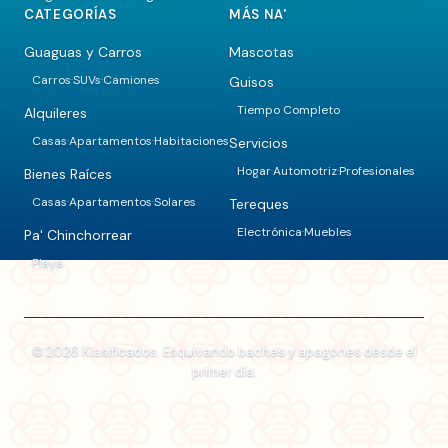
CATEGORÍAS
MÁS NA'
Guaguas y Carros
Mascotas
Carros
SUVs
Camiones
Guisos
·
·
Tiempo Completo
Alquileres
Casas
Apartamentos
Habitaciones
Servicios
·
·
Hogar
Automotriz
Profesionales
·
·
Bienes Raíces
Casas
Apartamentos
Solares
Tereques
·
·
Electrónica
Muebles
·
Pa' Chinchorrear
Playa
© 2026 Klasificados. Esquivando baches y apagones desde el
primer día.