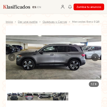
K
lasificados
Zumba tu anuncio
ES
|
EN
Inicio
>
Dar una vuelta
>
Guaguas y Carros
>
Mercedes Benz EQB
‹
›
1 / 9
+4 fotos