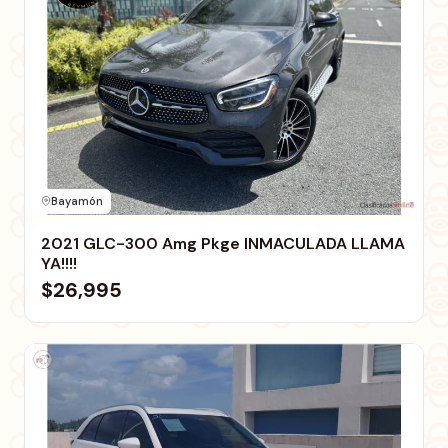
Bayamón
2021 GLC-300 Amg Pkge INMACULADA LLAMA
YA!!!!
$26,995