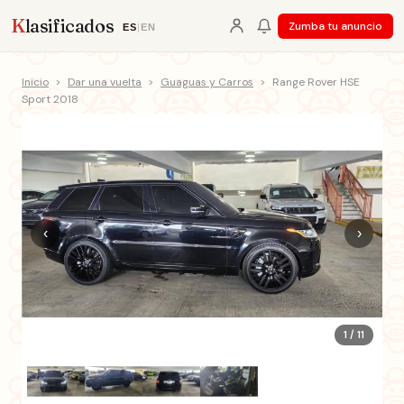
K
lasificados
Zumba tu anuncio
ES
|
EN
Inicio
>
Dar una vuelta
>
Guaguas y Carros
>
Range Rover HSE
Sport 2018
‹
›
1 / 11