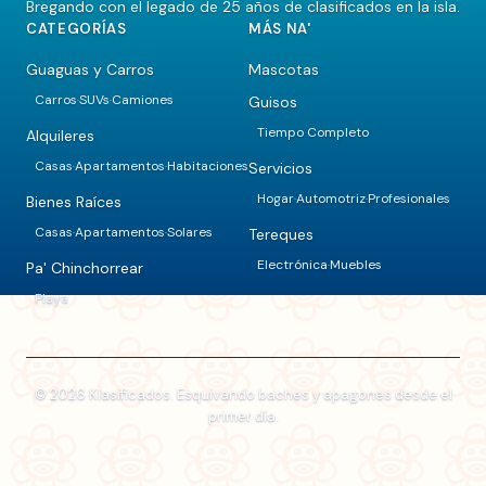
Bregando con el legado de 25 años de clasificados en la isla.
CATEGORÍAS
MÁS NA'
Guaguas y Carros
Mascotas
Carros
SUVs
Camiones
Guisos
·
·
Tiempo Completo
Alquileres
Casas
Apartamentos
Habitaciones
Servicios
·
·
Hogar
Automotriz
Profesionales
·
·
Bienes Raíces
Casas
Apartamentos
Solares
Tereques
·
·
Electrónica
Muebles
·
Pa' Chinchorrear
Playa
© 2026 Klasificados. Esquivando baches y apagones desde el
primer día.