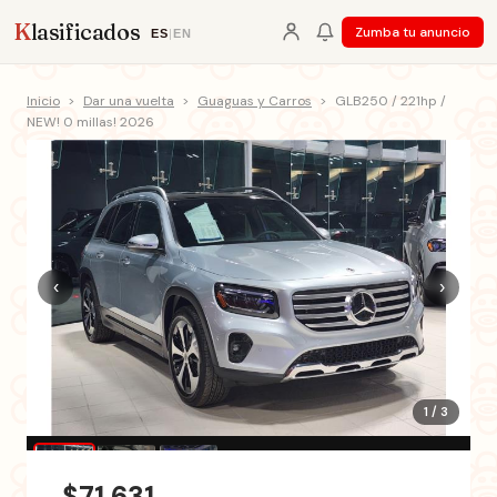
K
lasificados
Zumba tu anuncio
ES
|
EN
Inicio
>
Dar una vuelta
>
Guaguas y Carros
>
GLB250 / 221hp /
NEW! 0 millas! 2026
‹
›
1 / 3
$71,631