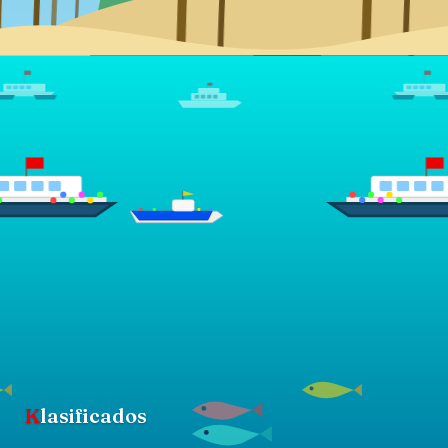
K
lasificados