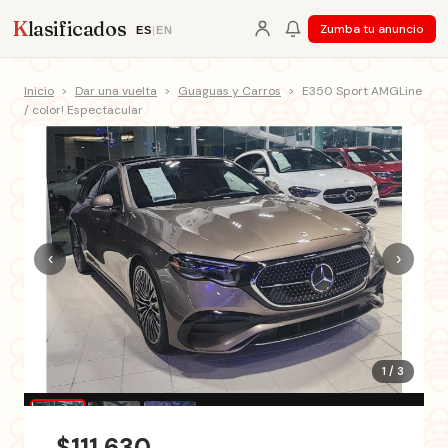
K
lasificados
Zumba tu anuncio
ES
|
EN
Inicio
>
Dar una vuelta
>
Guaguas y Carros
>
E350 Sport AMGLine
/ color! Espectacular
‹
›
1 / 3
$111,630