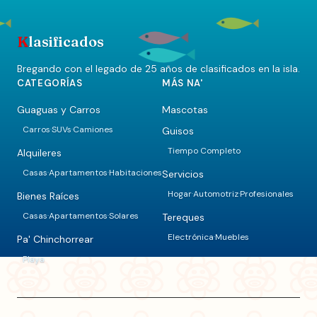
K
lasificados
Bregando con el legado de 25 años de clasificados en la isla.
CATEGORÍAS
MÁS NA'
Guaguas y Carros
Mascotas
Carros
SUVs
Camiones
Guisos
·
·
Tiempo Completo
Alquileres
Casas
Apartamentos
Habitaciones
Servicios
·
·
Hogar
Automotriz
Profesionales
·
·
Bienes Raíces
Casas
Apartamentos
Solares
Tereques
·
·
Electrónica
Muebles
·
Pa' Chinchorrear
Playa