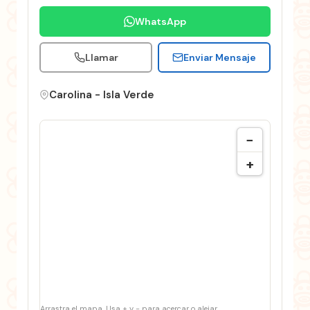
WhatsApp
Llamar
Enviar Mensaje
Carolina - Isla Verde
−
+
Arrastra el mapa. Usa + y − para acercar o alejar.