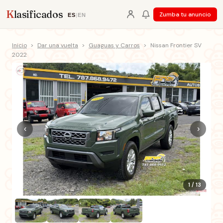
K
lasificados
Zumba tu anuncio
ES
|
EN
Inicio
>
Dar una vuelta
>
Guaguas y Carros
>
Nissan Frontier SV
2022
‹
›
1 / 13