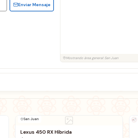
Enviar Mensaje
Mostrando área general: San Juan
San Juan
Lexus 450 RX Híbrida