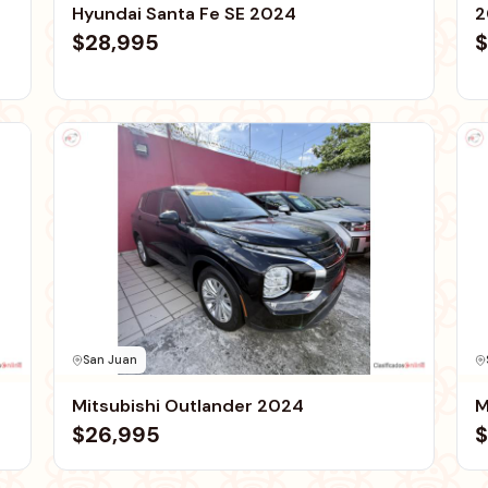
Hyundai Santa Fe SE 2024
2
$28,995
$
San Juan
Mitsubishi Outlander 2024
M
$26,995
$