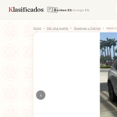
K
lasificados
Boriken
ES
|
Gringo
EN
Inicio
>
Dar una vuelta
>
Guaguas y Carros
>
Volvo 
‹