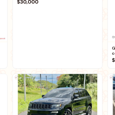
$30,000
G
c
$