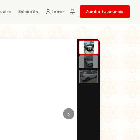
vuelta
Selección
Zumba tu anuncio
Entrar
›