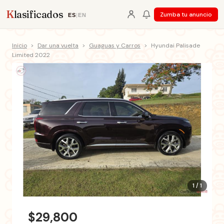
K
lasificados
Zumba tu anuncio
ES
|
EN
Inicio
>
Dar una vuelta
>
Guaguas y Carros
>
Hyundai Palisade
Limited 2022
1 / 1
$29,800