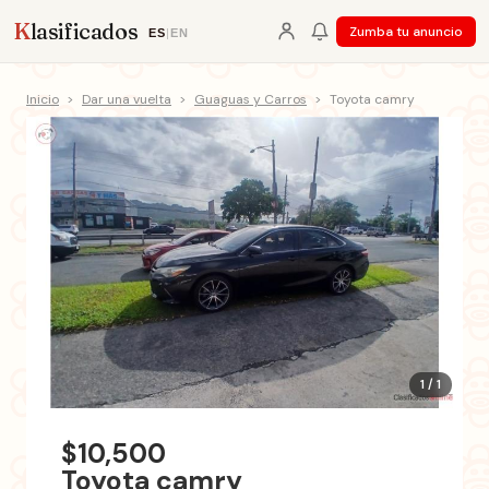
K
lasificados
Zumba tu anuncio
ES
|
EN
Inicio
>
Dar una vuelta
>
Guaguas y Carros
>
Toyota camry
1 / 1
$10,500
Toyota camry