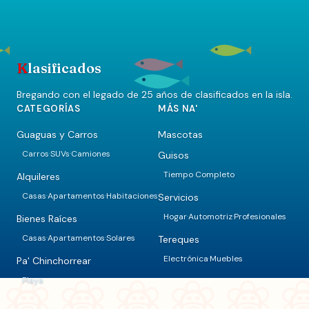
K
lasificados
Bregando con el legado de 25 años de clasificados en la isla.
CATEGORÍAS
MÁS NA'
Guaguas y Carros
Mascotas
Carros
SUVs
Camiones
Guisos
·
·
Tiempo Completo
Alquileres
Casas
Apartamentos
Habitaciones
Servicios
·
·
Hogar
Automotriz
Profesionales
·
·
Bienes Raíces
Casas
Apartamentos
Solares
Tereques
·
·
Electrónica
Muebles
·
Pa' Chinchorrear
Playa