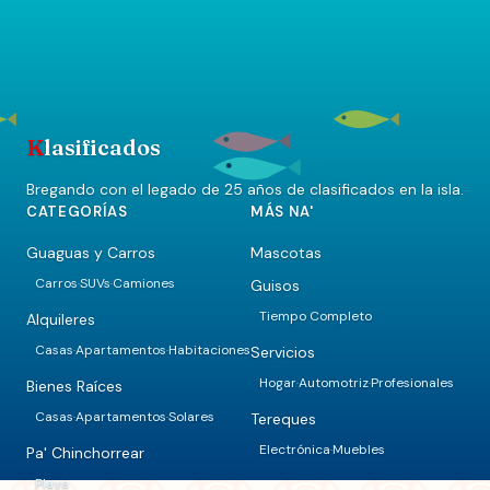
K
lasificados
Bregando con el legado de 25 años de clasificados en la isla.
CATEGORÍAS
MÁS NA'
Guaguas y Carros
Mascotas
Carros
SUVs
Camiones
Guisos
·
·
Tiempo Completo
Alquileres
Casas
Apartamentos
Habitaciones
Servicios
·
·
Hogar
Automotriz
Profesionales
·
·
Bienes Raíces
Casas
Apartamentos
Solares
Tereques
·
·
Electrónica
Muebles
·
Pa' Chinchorrear
Playa