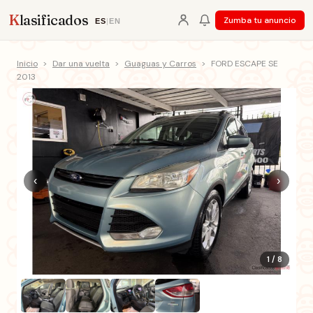
K
lasificados
Zumba tu anuncio
ES
|
EN
Inicio
>
Dar una vuelta
>
Guaguas y Carros
>
FORD ESCAPE SE
2013
‹
›
1 / 8