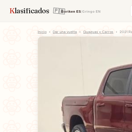
K
lasificados
Boriken
ES
|
Gringo
EN
Inicio
>
Dar una vuelta
>
Guaguas y Carros
>
2021 R