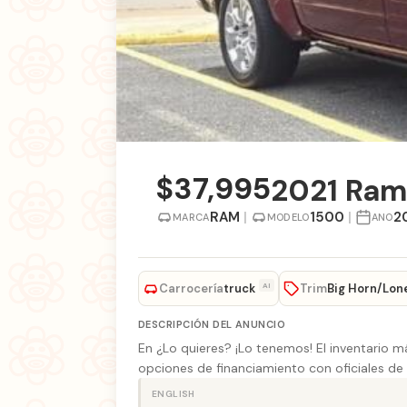
$37,995
2021 Ram
RAM
|
1500
|
2
MARCA
MODELO
ANO
Carrocería
Trim
AI
truck
Big Horn/Lon
DESCRIPCIÓN DEL ANUNCIO
En ¿Lo quieres? ¡Lo tenemos! El inventario 
opciones de financiamiento con oficiales de 
ENGLISH