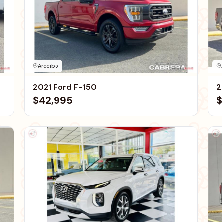
Arecibo
2021 Ford F-150
2
$42,995
$