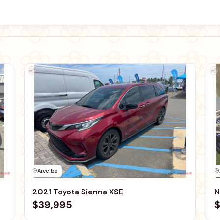
Arecibo
2021 Toyota Sienna XSE
N
$39,995
$