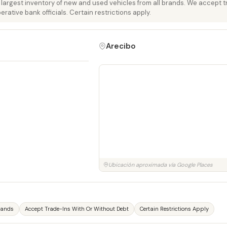
e largest inventory of new and used vehicles from all brands. We accept t
erative bank officials. Certain restrictions apply.
Arecibo
Ubicación aproximada vía Google Places
Brands
Accept Trade-Ins With Or Without Debt
Certain Restrictions Apply