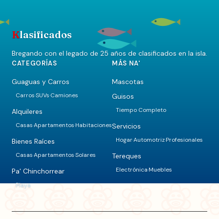
K
lasificados
Bregando con el legado de 25 años de clasificados en la isla.
CATEGORÍAS
MÁS NA'
Guaguas y Carros
Mascotas
Carros
SUVs
Camiones
Guisos
·
·
Tiempo Completo
Alquileres
Casas
Apartamentos
Habitaciones
Servicios
·
·
Hogar
Automotriz
Profesionales
·
·
Bienes Raíces
Casas
Apartamentos
Solares
Tereques
·
·
Electrónica
Muebles
·
Pa' Chinchorrear
Playa