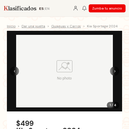
K
lasificados
Zumba tu anuncio
ES
|
EN
Inicio
>
Dar una vuelta
>
Guaguas y Carros
>
Kia Sportage 2024
‹
›
1 / 4
$499