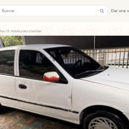
Dar una 
hia 1.8 doble palo standar