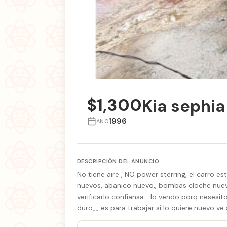
$1,300
Kia sephia
1996
ANO
DESCRIPCIÓN DEL ANUNCIO
No tiene aire , NO power sterring, el carro
nuevos, abanico nuevo,, bombas cloche nuevas
verificarlo confiansa… lo vendo porq nesesito
duro,,,, es para trabajar si lo quiere nuevo v