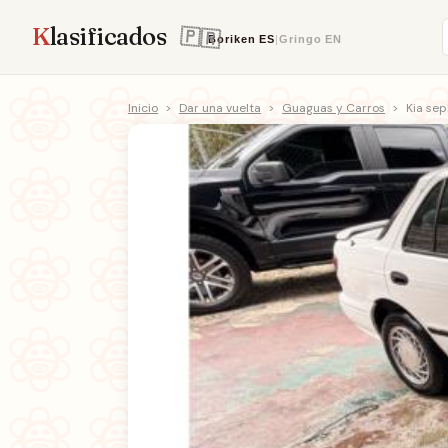
K
lasificados
Boriken
ES
|
Gringo
EN
Inicio
>
Dar una vuelta
>
Guaguas y Carros
>
Kia sep