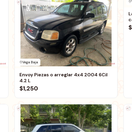
L
c
$
Vega Baja
Envoy Piezas o arreglar 4x4 2004 6Cil
4.2 L
$1,250