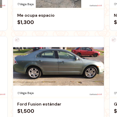
Vega Baja
Me ocupa espacio
N
$1,300
$
Vega Baja
Ford Fusion estándar
G
$1,500
$