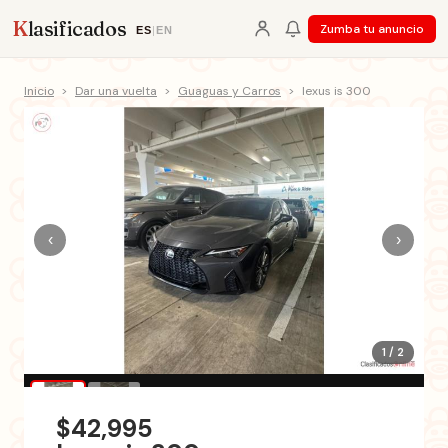
K
lasificados
Zumba tu anuncio
ES
|
EN
Inicio
>
Dar una vuelta
>
Guaguas y Carros
>
lexus is 300
‹
›
1 / 2
$42,995