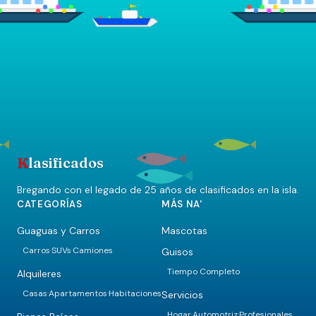
K
lasificados
Bregando con el legado de 25 años de clasificados en la isla.
CATEGORÍAS
MÁS NA'
Guaguas y Carros
Mascotas
Carros
SUVs
Camiones
Guisos
·
·
Tiempo Completo
Alquileres
Casas
Apartamentos
Habitaciones
Servicios
·
·
Hogar
Automotriz
Profesionales
·
·