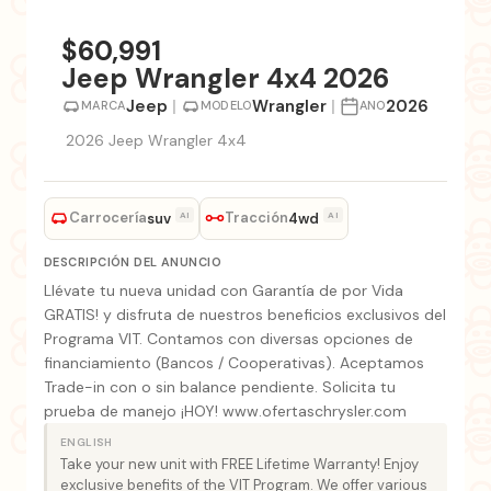
+1 fotos
$60,991
Jeep Wrangler 4x4 2026
Jeep
|
Wrangler
|
2026
MARCA
MODELO
ANO
2026 Jeep Wrangler 4x4
Carrocería
Tracción
AI
AI
suv
4wd
DESCRIPCIÓN DEL ANUNCIO
Llévate tu nueva unidad con Garantía de por Vida
GRATIS! y disfruta de nuestros beneficios exclusivos del
Programa VIT. Contamos con diversas opciones de
financiamiento (Bancos / Cooperativas). Aceptamos
Trade-in con o sin balance pendiente. Solicita tu
prueba de manejo ¡HOY! www.ofertaschrysler.com
ENGLISH
Take your new unit with FREE Lifetime Warranty! Enjoy
exclusive benefits of the VIT Program. We offer various