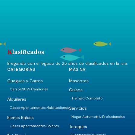
K
lasificados
Bregando con el legado de 25 años de clasificados en la isla.
CATEGORÍAS
MÁS NA'
Guaguas y Carros
Mascotas
Carros
SUVs
Camiones
Guisos
·
·
Tiempo Completo
Alquileres
Casas
Apartamentos
Habitaciones
Servicios
·
·
Hogar
Automotriz
Profesionales
·
·
Bienes Raíces
Casas
Apartamentos
Solares
Tereques
·
·