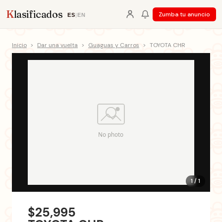
K
lasificados
Zumba tu anuncio
ES
|
EN
Inicio
>
Dar una vuelta
>
Guaguas y Carros
>
TOYOTA CHR
1 / 1
$25,995