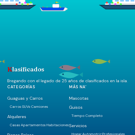
K
lasificados
Bregando con el legado de 25 años de clasificados en la isla.
CATEGORÍAS
MÁS NA'
Guaguas y Carros
Mascotas
Carros
SUVs
Camiones
Guisos
·
·
Tiempo Completo
Alquileres
Casas
Apartamentos
Habitaciones
Servicios
·
·
Hogar
Automotriz
Profesionales
·
·
Bienes Raíces