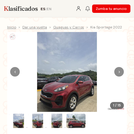
K
lasificados
Zumba tu anuncio
ES
|
EN
Inicio
>
Dar una vuelta
>
Guaguas y Carros
>
Kia Sportage 2022
‹
›
1 / 15
+10