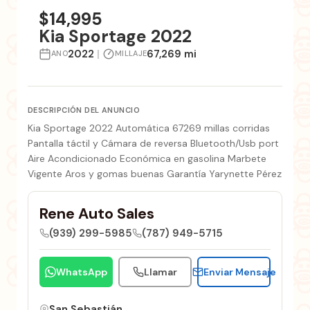
fotos
$14,995
Kia Sportage 2022
2022
|
67,269 mi
ANO
MILLAJE
DESCRIPCIÓN DEL ANUNCIO
Kia Sportage 2022 Automática 67269 millas corridas
Pantalla táctil y Cámara de reversa Bluetooth/Usb port
Aire Acondicionado Económica en gasolina Marbete
Vigente Aros y gomas buenas Garantía Yarynette Pérez
Rene Auto Sales
(939) 299-5985
(787) 949-5715
WhatsApp
Llamar
Enviar Mensaje
San Sebastián