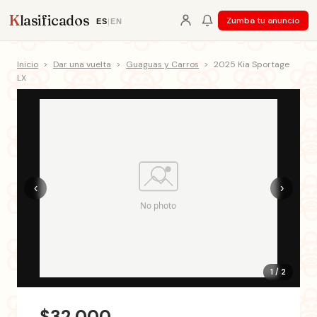
K
lasificados
Zumba tu anuncio
ES
|
EN
Inicio
>
Dar una vuelta
>
Guaguas y Carros
>
2025 Kia Sportage
LX
‹
›
1 / 2
$32,000