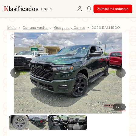
K
lasificados
Zumba tu anuncio
ES
|
EN
Inicio
>
Dar una vuelta
>
Guaguas y Carros
>
2026 RAM 1500
‹
›
1 / 6
+1 fotos