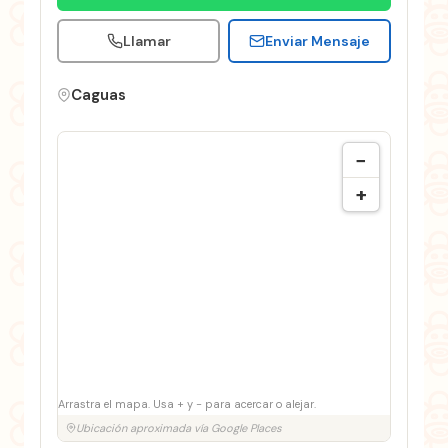
Llamar
Enviar Mensaje
Caguas
−
+
Arrastra el mapa. Usa + y − para acercar o alejar.
Ubicación aproximada vía Google Places