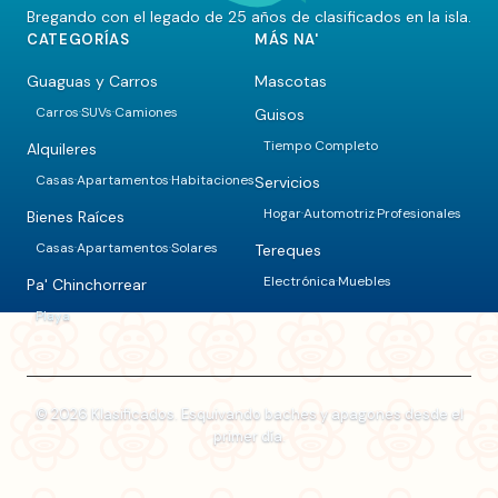
Bregando con el legado de 25 años de clasificados en la isla.
CATEGORÍAS
MÁS NA'
Guaguas y Carros
Mascotas
Carros
SUVs
Camiones
Guisos
·
·
Tiempo Completo
Alquileres
Casas
Apartamentos
Habitaciones
Servicios
·
·
Hogar
Automotriz
Profesionales
·
·
Bienes Raíces
Casas
Apartamentos
Solares
Tereques
·
·
Electrónica
Muebles
·
Pa' Chinchorrear
Playa
© 2026 Klasificados. Esquivando baches y apagones desde el
primer día.