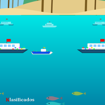
K
lasificados