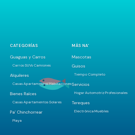
CATEGORÍAS
MÁS NA'
Guaguas y Carros
Mascotas
Carros
SUVs
Camiones
Guisos
·
·
Tiempo Completo
Alquileres
Casas
Apartamentos
Habitaciones
Servicios
·
·
Hogar
Automotriz
Profesionales
·
·
Bienes Raíces
Casas
Apartamentos
Solares
Tereques
·
·
Electrónica
Muebles
·
Pa' Chinchorrear
Playa