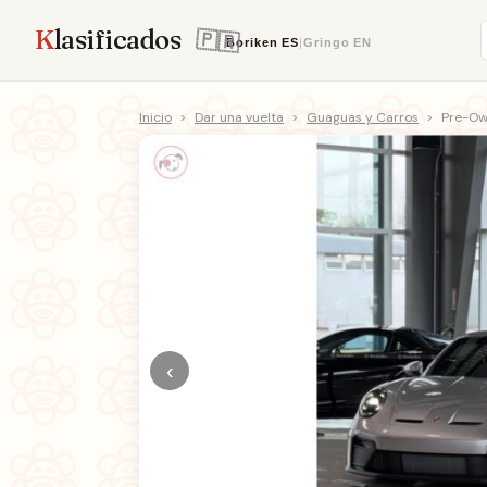
K
lasificados
Boriken
ES
|
Gringo
EN
Inicio
>
Dar una vuelta
>
Guaguas y Carros
>
Pre-Ow
‹