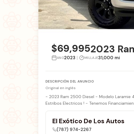
$69,995
2023 Ram
2023
|
31,000 mi
ANO
MILLAJE
DESCRIPCIÓN DEL ANUNCIO
Original en inglés
- 2023 Ram 2500 Diesel - Modelo Laramie 4x4
Estribos Electricos ! - Tenemos Financiamie
El Exótico De Los Autos
(787) 974-2267