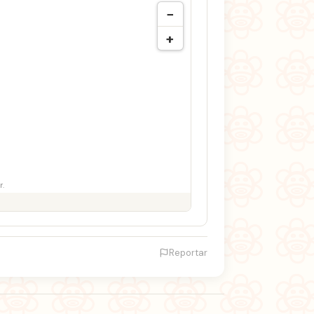
−
+
r.
Reportar