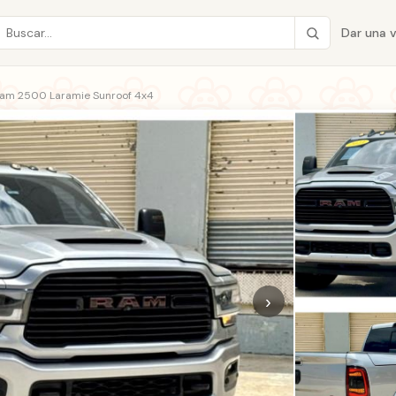
Dar una 
am 2500 Laramie Sunroof 4x4
›