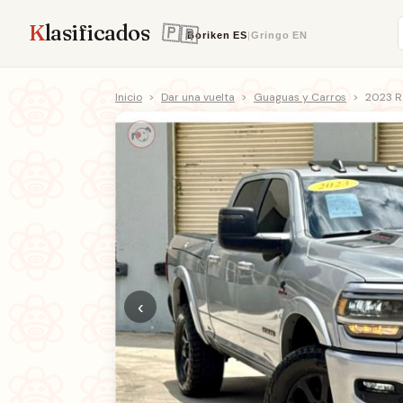
K
lasificados
Boriken
ES
|
Gringo
EN
Inicio
>
Dar una vuelta
>
Guaguas y Carros
>
2023 R
‹