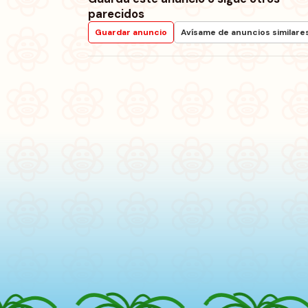
parecidos
Guardar anuncio
Avísame de anuncios similare