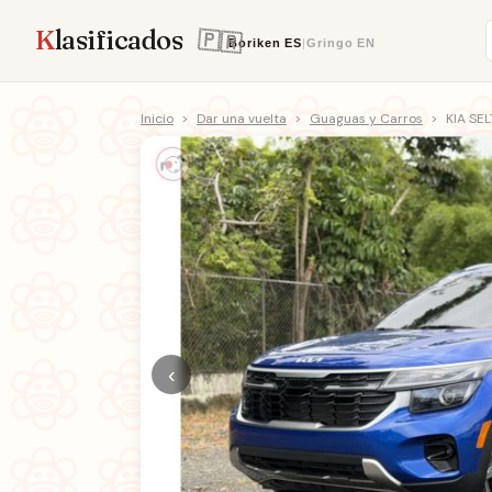
K
lasificados
Boriken
ES
|
Gringo
EN
Inicio
>
Dar una vuelta
>
Guaguas y Carros
>
KIA SE
‹