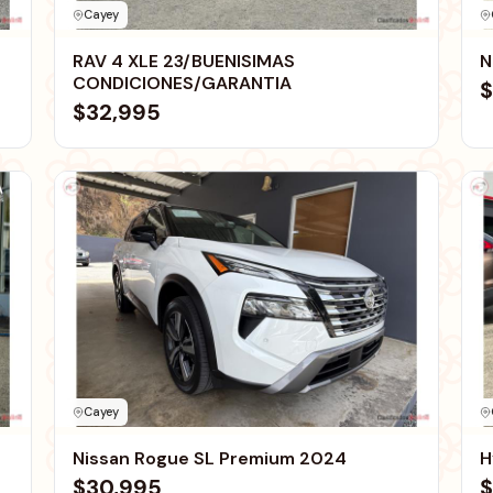
Cayey
RAV 4 XLE 23/BUENISIMAS
N
CONDICIONES/GARANTIA
$
$32,995
Cayey
Nissan Rogue SL Premium 2024
H
$30,995
$