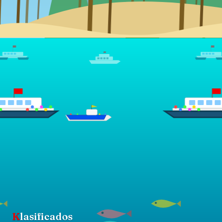
K
lasificados