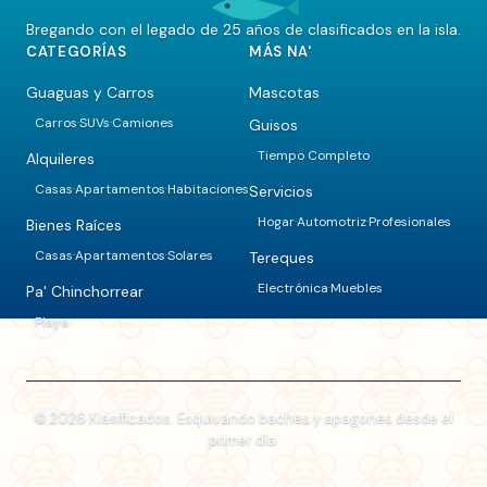
Bregando con el legado de 25 años de clasificados en la isla.
CATEGORÍAS
MÁS NA'
Guaguas y Carros
Mascotas
Carros
SUVs
Camiones
Guisos
·
·
Tiempo Completo
Alquileres
Casas
Apartamentos
Habitaciones
Servicios
·
·
Hogar
Automotriz
Profesionales
·
·
Bienes Raíces
Casas
Apartamentos
Solares
Tereques
·
·
Electrónica
Muebles
·
Pa' Chinchorrear
Playa
© 2026 Klasificados. Esquivando baches y apagones desde el
primer día.