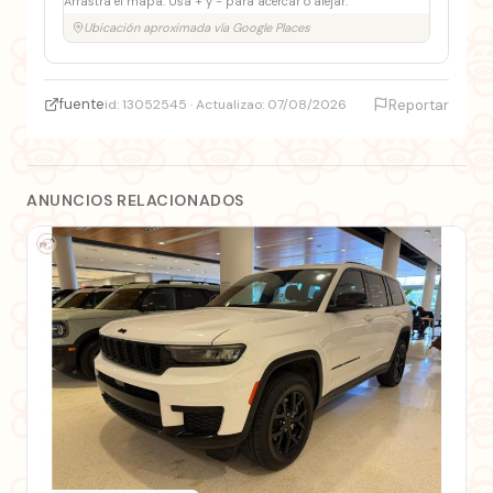
Arrastra el mapa. Usa + y − para acercar o alejar.
Ubicación aproximada vía Google Places
fuente
id: 13052545 · Actualizao: 07/08/2026
Reportar
ANUNCIOS RELACIONADOS