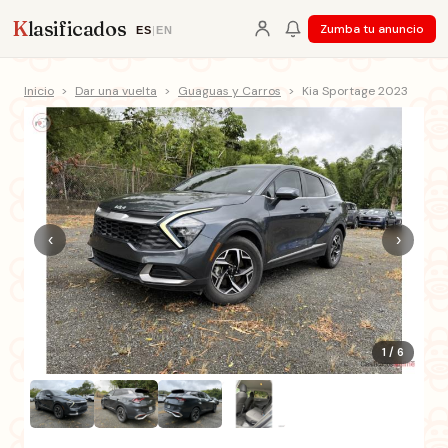
K
lasificados
Zumba tu anuncio
ES
|
EN
Inicio
>
Dar una vuelta
>
Guaguas y Carros
>
Kia Sportage 2023
‹
›
1 / 6
+1 fotos