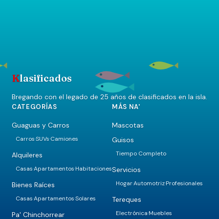
K
lasificados
Bregando con el legado de 25 años de clasificados en la isla.
CATEGORÍAS
MÁS NA'
Guaguas y Carros
Mascotas
Carros
SUVs
Camiones
Guisos
·
·
Tiempo Completo
Alquileres
Casas
Apartamentos
Habitaciones
Servicios
·
·
Hogar
Automotriz
Profesionales
·
·
Bienes Raíces
Casas
Apartamentos
Solares
Tereques
·
·
Electrónica
Muebles
·
Pa' Chinchorrear