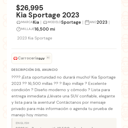
$26,995
Kia Sportage 2023
Kia
|
Sportage
|
2023
|
MARCA
MODELO
ANO
16,500 mi
MILLAJE
2023 Kia Sportage
Carrocería
AI
suv
DESCRIPCIÓN DEL ANUNCIO
???? ¡Esta oportunidad no durará mucho! Kia Sportage
2023 ?? 16,500 millas ?? ? Bajo millaje ? Excelente
condición ? Diseño moderno y cómodo ? Lista para
entrega inmediata ¡Llévate una SUV confiable, elegante
y lista para la aventura! Contáctanos por mensaje
privado para más información o agenda tu prueba de
manejo hoy mismo.
ENGLISH