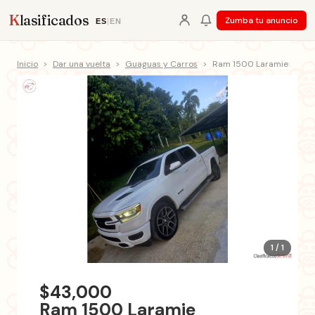
K
lasificados
Zumba tu anuncio
ES
|
EN
Inicio
>
Dar una vuelta
>
Guaguas y Carros
>
Ram 1500 Laramie
1 / 1
$43,000
Ram 1500 Laramie