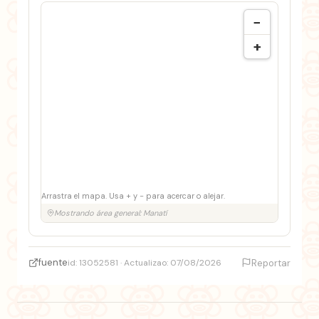
−
+
Arrastra el mapa. Usa + y − para acercar o alejar.
Mostrando área general: Manatí
fuente
id: 13052581 · Actualizao: 07/08/2026
Reportar