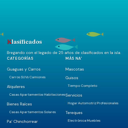
K
lasificados
Bregando con el legado de 25 años de clasificados en la isla.
CATEGORÍAS
MÁS NA'
Guaguas y Carros
Mascotas
Carros
SUVs
Camiones
Guisos
·
·
Tiempo Completo
Alquileres
Casas
Apartamentos
Habitaciones
Servicios
·
·
Hogar
Automotriz
Profesionales
·
·
Bienes Raíces
Casas
Apartamentos
Solares
Tereques
·
·
Electrónica
Muebles
·
Pa' Chinchorrear