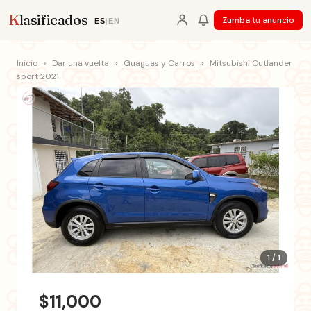
K
lasificados
Zumba tu anuncio
ES
|
EN
Inicio
>
Dar una vuelta
>
Guaguas y Carros
>
Mitsubishi Outlander
sport 2021
1 / 1
$11,000