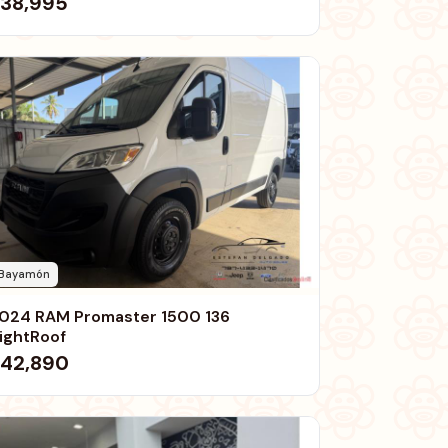
38,995
Bayamón
024 RAM Promaster 1500 136
ightRoof
42,890