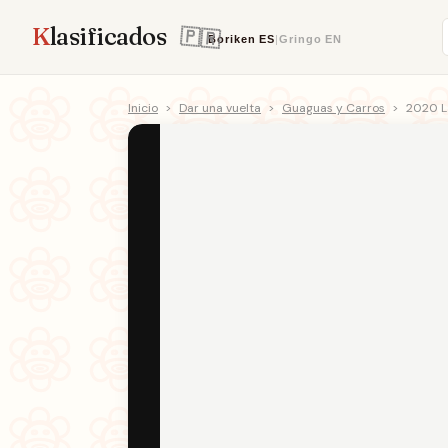
K
lasificados
Boriken
ES
|
Gringo
EN
Inicio
>
Dar una vuelta
>
Guaguas y Carros
>
2020 L