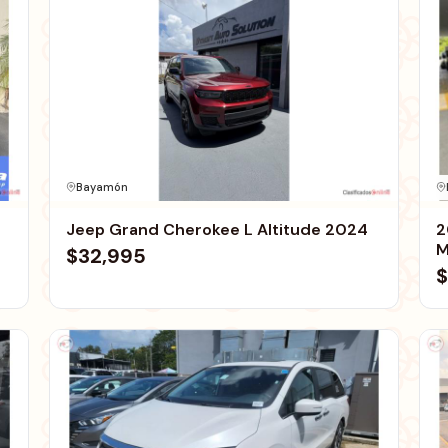
Bayamón
Jeep Grand Cherokee L Altitude 2024
2
M
$32,995
$