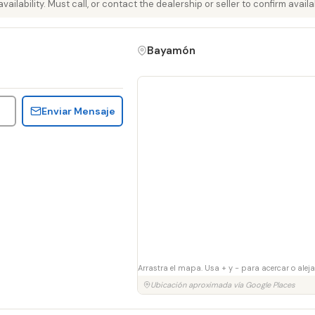
ailability. Must call, or contact the dealership or seller to confirm availab
Bayamón
Enviar Mensaje
Arrastra el mapa. Usa + y − para acercar o aleja
Ubicación aproximada vía Google Places