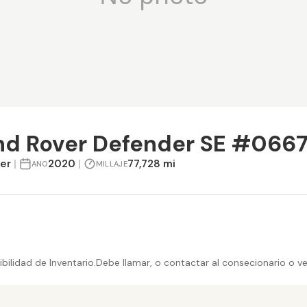
nd Rover Defender SE #066
er
|
2020
|
77,728 mi
ANO
MILLAJE
bilidad de Inventario.Debe llamar, o contactar al consecionario o v