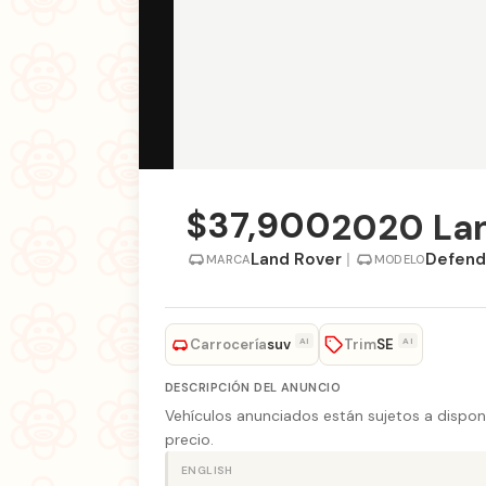
$37,900
2020 La
Land Rover
|
Defend
MARCA
MODELO
Carrocería
Trim
AI
AI
suv
SE
DESCRIPCIÓN DEL ANUNCIO
Vehículos anunciados están sujetos a disponi
precio.
ENGLISH