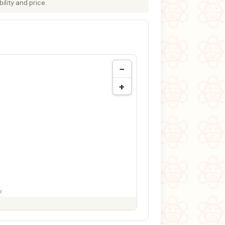
ility and price.
−
+
r.