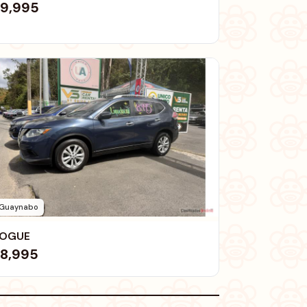
9,995
Guaynabo
OGUE
8,995