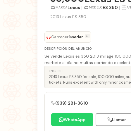
Lexus
|
ES 350
|
MARCA
MODELO
A
2013 Lexus ES 350
Carrocería
AI
sedan
DESCRIPCIÓN DEL ANUNCIO
Se vende Lexus es 350 2013 millage 100,000
marbete al día no multas corriendo excelente
ENGLISH
2013 Lexus ES 350 for sale, 100,000 miles, au
tickets. Runs excellent with only minor cosmet
(939) 281-3610
WhatsApp
Llamar