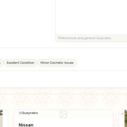
Mostrando área general: Guaynabo
s
Excellent Condition
Minor Cosmetic Issues
Guaynabo
Nissan