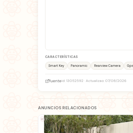
CARACTERÍSTICAS
Smart Key
Panoramic
Rearview Camera
Gp
fuente
id: 13052592 · Actualizao: 07/08/2026
ANUNCIOS RELACIONADOS