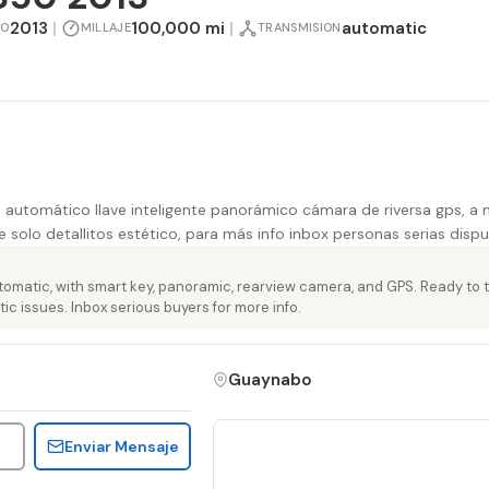
2013
|
100,000 mi
|
automatic
NO
MILLAJE
TRANSMISION
 automático llave inteligente panorámico cámara de riversa gps, a
 solo detallitos estético, para más info inbox personas serias dis
tomatic, with smart key, panoramic, rearview camera, and GPS. Ready to 
ic issues. Inbox serious buyers for more info.
Guaynabo
Enviar Mensaje