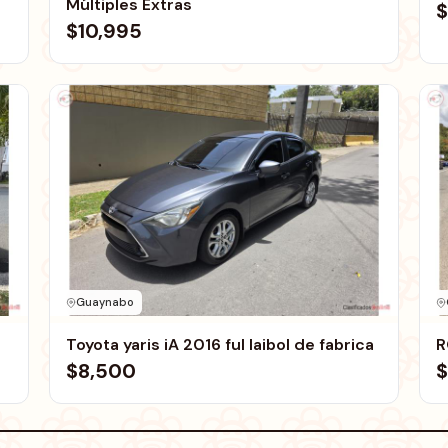
Múltiples Extras
$
$10,995
Guaynabo
Toyota yaris iA 2016 ful laibol de fabrica
R
$8,500
$