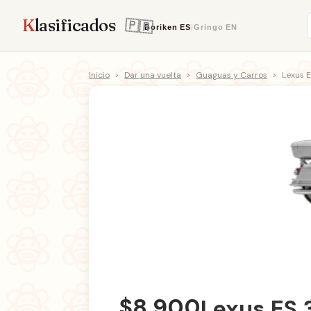
K
lasificados
Boriken
ES
|
Gringo
EN
Inicio
>
Dar una vuelta
>
Guaguas y Carros
>
Lexus 
$8,900
Lexus ES 