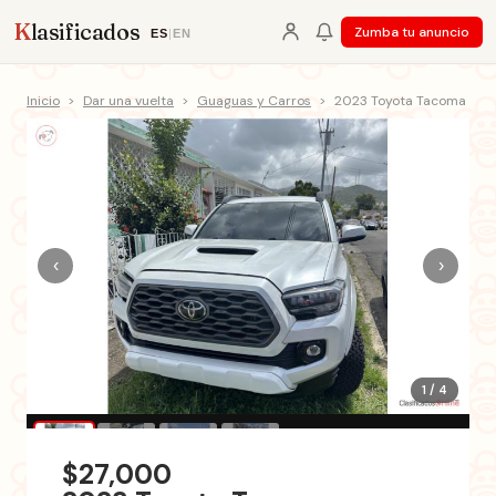
K
lasificados
Zumba tu anuncio
ES
|
EN
Inicio
>
Dar una vuelta
>
Guaguas y Carros
>
2023 Toyota Tacoma
‹
›
1 / 4
$27,000