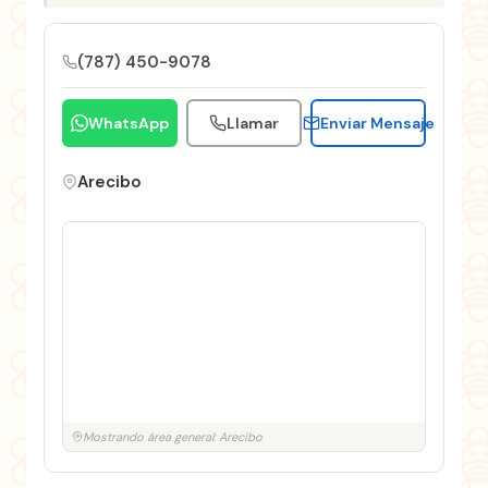
(787) 450-9078
WhatsApp
Llamar
Enviar Mensaje
Arecibo
Mostrando área general: Arecibo