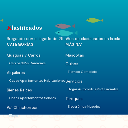
K
lasificados
Bregando con el legado de 25 años de clasificados en la isla.
CATEGORÍAS
MÁS NA'
Guaguas y Carros
Mascotas
Carros
SUVs
Camiones
Guisos
·
·
Tiempo Completo
Alquileres
Casas
Apartamentos
Habitaciones
Servicios
·
·
Hogar
Automotriz
Profesionales
·
·
Bienes Raíces
Casas
Apartamentos
Solares
Tereques
·
·
Electrónica
Muebles
·
Pa' Chinchorrear
Playa