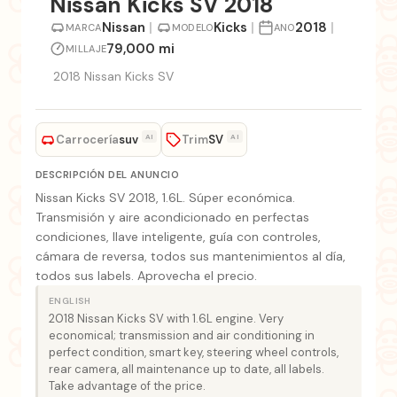
Nissan Kicks SV 2018
Nissan
|
Kicks
|
2018
|
MARCA
MODELO
ANO
79,000 mi
MILLAJE
2018 Nissan Kicks SV
Carrocería
Trim
AI
AI
suv
SV
DESCRIPCIÓN DEL ANUNCIO
Nissan Kicks SV 2018, 1.6L. Súper económica.
Transmisión y aire acondicionado en perfectas
condiciones, llave inteligente, guía con controles,
cámara de reversa, todos sus mantenimientos al día,
todos sus labels. Aprovecha el precio.
ENGLISH
2018 Nissan Kicks SV with 1.6L engine. Very
economical; transmission and air conditioning in
perfect condition, smart key, steering wheel controls,
rear camera, all maintenance up to date, all labels.
Take advantage of the price.