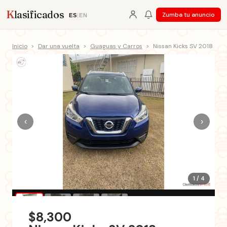
K
lasificados
Zumba tu anuncio
ES
|
EN
Inicio
>
Dar una vuelta
>
Guaguas y Carros
>
Nissan Kicks SV 2018
‹
›
1 / 4
$8,300