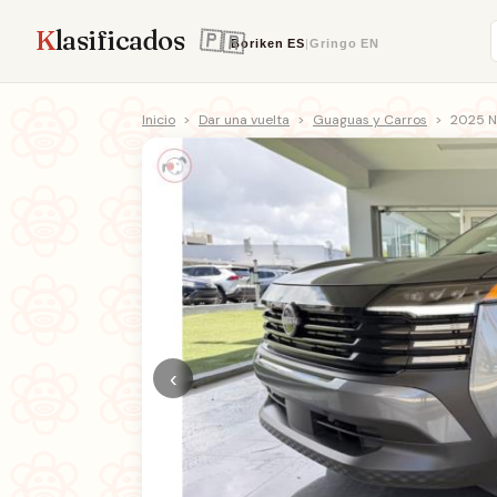
K
lasificados
Boriken
ES
|
Gringo
EN
Inicio
>
Dar una vuelta
>
Guaguas y Carros
>
2025 Ni
‹