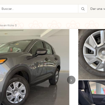
Dar una 
ssan Kicks S
›