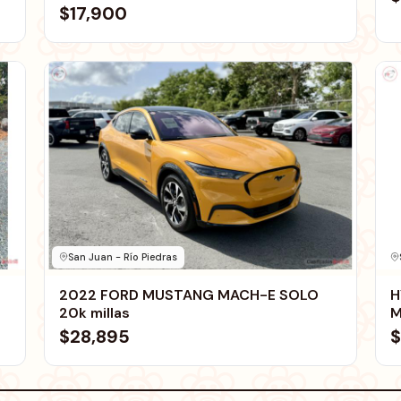
$17,900
San Juan - Río Piedras
2022 FORD MUSTANG MACH-E SOLO
H
20k millas
M
$28,895
$