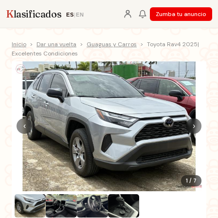
K
lasificados
Zumba tu anuncio
ES
|
EN
Inicio
>
Dar una vuelta
>
Guaguas y Carros
>
Toyota Rav4 2025|
Excelentes Condiciones
‹
›
1 / 7