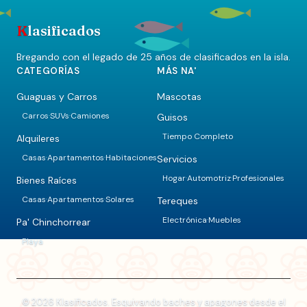
K
lasificados
Bregando con el legado de 25 años de clasificados en la isla.
CATEGORÍAS
MÁS NA'
Guaguas y Carros
Mascotas
Carros
SUVs
Camiones
Guisos
·
·
Tiempo Completo
Alquileres
Casas
Apartamentos
Habitaciones
Servicios
·
·
Hogar
Automotriz
Profesionales
·
·
Bienes Raíces
Casas
Apartamentos
Solares
Tereques
·
·
Electrónica
Muebles
·
Pa' Chinchorrear
Playa
© 2026 Klasificados. Esquivando baches y apagones desde el