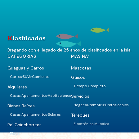
K
lasificados
Bregando con el legado de 25 años de clasificados en la isla.
CATEGORÍAS
MÁS NA'
Guaguas y Carros
Mascotas
Carros
SUVs
Camiones
Guisos
·
·
Tiempo Completo
Alquileres
Casas
Apartamentos
Habitaciones
Servicios
·
·
Hogar
Automotriz
Profesionales
·
·
Bienes Raíces
Casas
Apartamentos
Solares
Tereques
·
·
Electrónica
Muebles
·
Pa' Chinchorrear
Playa