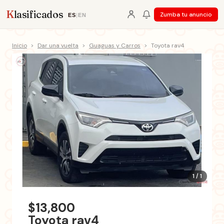
K
lasificados
Zumba tu anuncio
ES
|
EN
Inicio
>
Dar una vuelta
>
Guaguas y Carros
>
Toyota rav4
1 / 1
$13,800
Toyota rav4