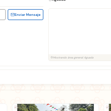
Enviar Mensaje
Mostrando área general: Aguada