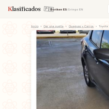
K
lasificados
Boriken
ES
|
Gringo
EN
Inicio
>
Dar una vuelta
>
Guaguas y Carros
>
Toyota 