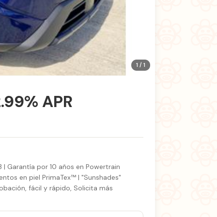
1 / 1
2.99% APR
3 | Garantía por 10 años en Powertrain
ientos en piel PrimaTex™ | "Sunshades"
obación, fácil y rápido, Solicita más