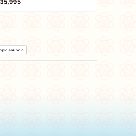
35,995
ropio anuncio