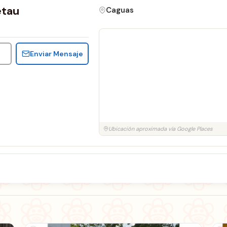
etau
Caguas
Enviar Mensaje
Ubicación aproximada vía Google Places