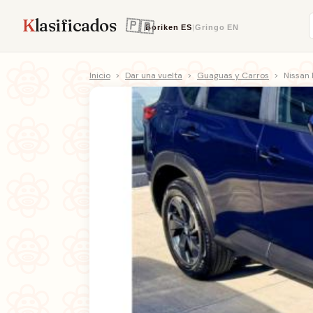
K
lasificados
Boriken
ES
|
Gringo
EN
Inicio
>
Dar una vuelta
>
Guaguas y Carros
>
Nissan