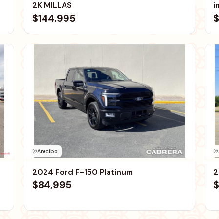
2K MILLAS
i
$144,995
$
Arecibo
2024 Ford F-150 Platinum
2
$84,995
$