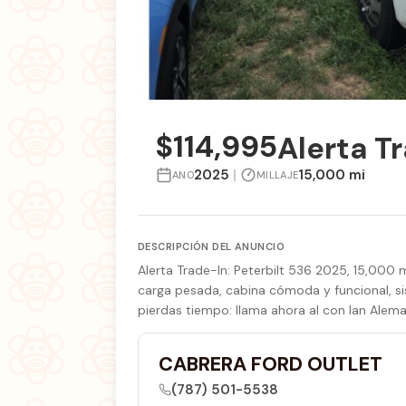
$114,995
Alerta T
2025
|
15,000 mi
ANO
MILLAJE
DESCRIPCIÓN DEL ANUNCIO
Alerta Trade-In: Peterbilt 536 2025, 15,000 
carga pesada, cabina cómoda y funcional, sis
pierdas tiempo: llama ahora al con Ian Alema
CABRERA FORD OUTLET
(787) 501-5538