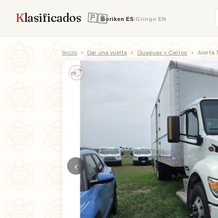
K
lasificados
Boriken
ES
|
Gringo
EN
Inicio
>
Dar una vuelta
>
Guaguas y Carros
>
Alerta 
‹