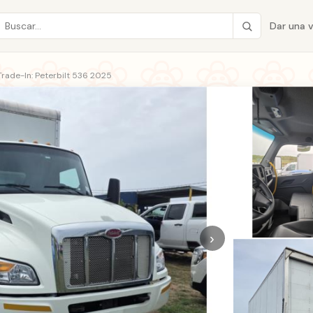
Dar una 
Trade-In: Peterbilt 536 2025
›