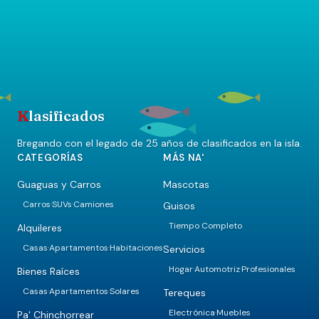
K
lasificados
Bregando con el legado de 25 años de clasificados en la isla.
CATEGORÍAS
MÁS NA'
Guaguas y Carros
Mascotas
Carros
SUVs
Camiones
Guisos
·
·
Tiempo Completo
Alquileres
Casas
Apartamentos
Habitaciones
Servicios
·
·
Hogar
Automotriz
Profesionales
·
·
Bienes Raíces
Casas
Apartamentos
Solares
Tereques
·
·
Electrónica
Muebles
·
Pa' Chinchorrear