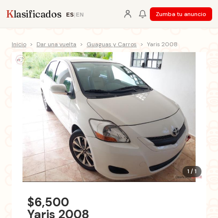
K
lasificados
Zumba tu anuncio
ES
|
EN
Inicio
>
Dar una vuelta
>
Guaguas y Carros
>
Yaris 2008
1 / 1
$6,500
Yaris 2008