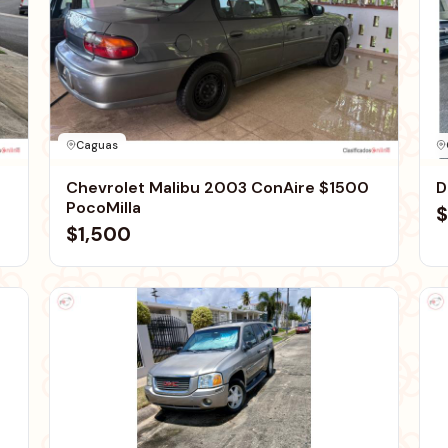
Caguas
Chevrolet Malibu 2003 ConAire $1500
D
PocoMilla
$
$1,500