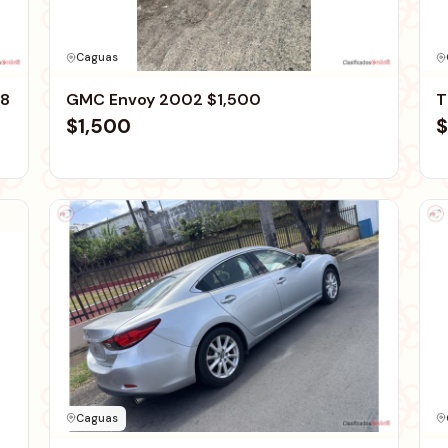
Caguas
88
GMC Envoy 2002 $1,500
T
$1,500
$
Caguas