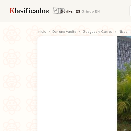
K
lasificados
Boriken
ES
|
Gringo
EN
Inicio
>
Dar una vuelta
>
Guaguas y Carros
>
Nissan