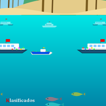
K
lasificados