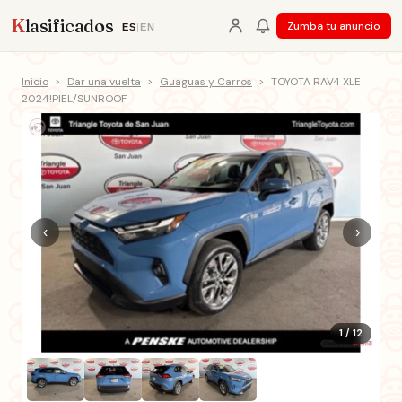
K
lasificados
Zumba tu anuncio
ES
|
EN
Inicio
>
Dar una vuelta
>
Guaguas y Carros
>
TOYOTA RAV4 XLE
2024!PIEL/SUNROOF
‹
›
1 / 12