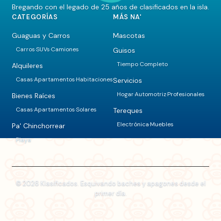
Bregando con el legado de 25 años de clasificados en la isla.
CATEGORÍAS
MÁS NA'
Guaguas y Carros
Mascotas
Carros
SUVs
Camiones
Guisos
·
·
Tiempo Completo
Alquileres
Casas
Apartamentos
Habitaciones
Servicios
·
·
Hogar
Automotriz
Profesionales
·
·
Bienes Raíces
Casas
Apartamentos
Solares
Tereques
·
·
Electrónica
Muebles
·
Pa' Chinchorrear
Playa
© 2026 Klasificados. Esquivando baches y apagones desde el
primer día.