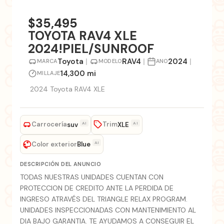
+7 fotos
$35,495
TOYOTA RAV4 XLE
2024!PIEL/SUNROOF
Toyota
|
RAV4
|
2024
|
MARCA
MODELO
ANO
14,300 mi
MILLAJE
2024 Toyota RAV4 XLE
Carrocería
Trim
AI
AI
suv
XLE
Color exterior
AI
Blue
DESCRIPCIÓN DEL ANUNCIO
TODAS NUESTRAS UNIDADES CUENTAN CON
PROTECCION DE CREDITO ANTE LA PERDIDA DE
INGRESO ATRAVÉS DEL TRIANGLE RELAX PROGRAM.
UNIDADES INSPECCIONADAS CON MANTENIMIENTO AL
DIA BAJO GARANTIA. TE AYUDAMOS A CONSEGUIR EL